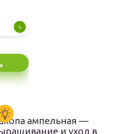
Я
акопа ампельная —
ыращивание и уход в