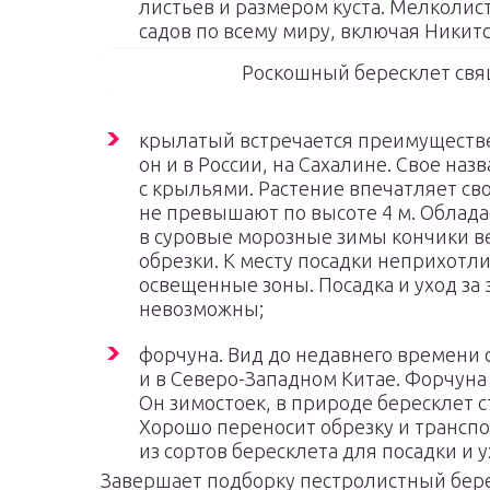
листьев и размером куста. Мелколис
садов по всему миру, включая Никитс
Роскошный бересклет свя
крылатый встречается преимуществе
он и в России, на Сахалине. Свое наз
с крыльями. Растение впечатляет св
не превышают по высоте 4 м. Облада
в суровые морозные зимы кончики в
обрезки. К месту посадки неприхотл
освещенные зоны. Посадка и уход за 
невозможны;
форчуна. Вид до недавнего времени 
и в Северо-Западном Китае. Форчуна 
Он зимостоек, в природе бересклет 
Хорошо переносит обрезку и трансп
из сортов бересклета для посадки и у
Завершает подборку пестролистный бере