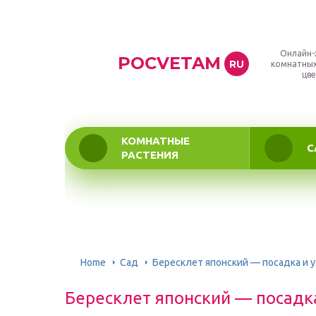
Онлайн-
POCVETAM
RU
комнатных
цве
КОМНАТНЫЕ
С
РАСТЕНИЯ
Home
Сад
Бересклет японский — посадка и 
Бересклет японский — посадка