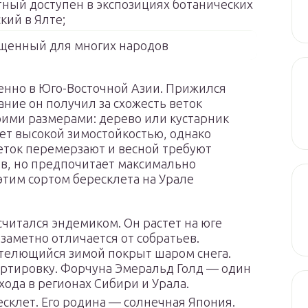
тный доступен в экспозициях ботанических
кий в Ялте;
щенный для многих народов
нно в Юго-Восточной Азии. Прижился
вание он получил за схожесть веток
оими размерами: дерево или кустарник
ет высокой зимостойкостью, однако
еток перемерзают и весной требуют
ив, но предпочитает максимально
этим сортом бересклета на Урале
считался эндемиком. Он растет на юге
заметно отличается от собратьев.
стелющийся зимой покрыт шаром снега.
ортировку. Форчуна Эмеральд Голд — один
хода в регионах Сибири и Урала.
склет. Его родина — солнечная Япония.