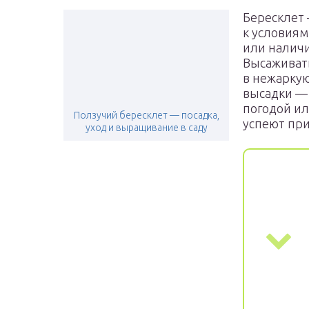
Бересклет 
к условиям
или наличи
Высаживат
в нежаркую
высадки — 
погодой ил
Ползучий бересклет — посадка,
успеют при
уход и выращивание в саду