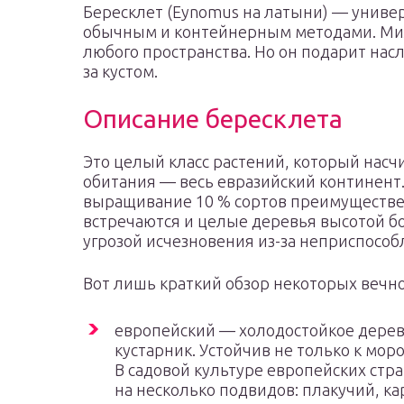
Бересклет (Eynomus на латыни) — униве
обычным и контейнерным методами. Мил
любого пространства. Но он подарит на
за кустом.
Описание бересклета
Это целый класс растений, который насч
обитания — весь евразийский континент.
выращивание 10 % сортов преимуществен
встречаются и целые деревья высотой бол
угрозой исчезновения из-за неприспособ
Вот лишь краткий обзор некоторых вечн
европейский — холодостойкое дерево
кустарник. Устойчив не только к моро
В садовой культуре европейских стр
на несколько подвидов: плакучий, к