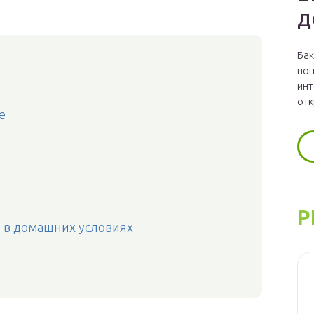
д
Бак
поп
инт
отк
е
Р
д в домашних условиях