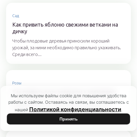
Сад
Как привить яблоню свежими ветками на
дичку
Чтобы плодовые деревья приносили хороший
урожай, за ними необходимо правильно ухаживать.
Среди всего...
Розы
Как привить розу черенком к шиповнику
Мы используем файлы cookie для повышения удобства
Выращивание роз в саду требует особых знаний.
работы с сайтом. Оставаясь на связи, вы соглашаетесь с
Чтобы получить нужную культуру в домашних
Политикой конфиденциальности
нашей
.
условиях, необходимо...
Принять