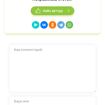
0
Лайк автору