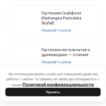
Гортензия Скайфолл
(Hydrangea Paniculata
Skyfall)
Ландшафт и декор
Гортензия метельчатая и
древовидная — отличия
Ландшафт и декор
Мы используем файлы cookie для повышения удобства
работы с сайтом. Оставаясь на связи, вы соглашаетесь с
Флоксы на клумбе в саду
Политикой конфиденциальности
нашей
.
Ландшафт и декор
Принять