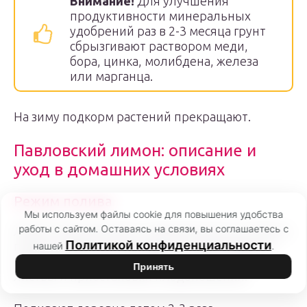
Внимание!
Для улучшения
продуктивности минеральных
удобрений раз в 2-3 месяца грунт
сбрызгивают раствором меди,
бора, цинка, молибдена, железа
или марганца.
На зиму подкорм растений прекращают.
Павловский лимон: описание и
уход в домашних условиях
Режим полива
Мы используем файлы cookie для повышения удобства
работы с сайтом. Оставаясь на связи, вы соглашаетесь с
Лимон чувствителен к увлажненности почвы в
Политикой конфиденциальности
горшке. Пересыхание грунта и переизбыток
нашей
.
влаги – причины замедления роста, сброса
Принять
листвы и приостановки плодоношения.