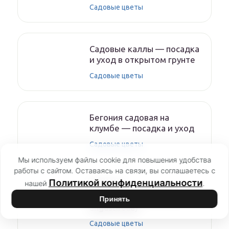
Садовые цветы
Садовые каллы — посадка
и уход в открытом грунте
Садовые цветы
Бегония садовая на
клумбе — посадка и уход
Садовые цветы
Мы используем файлы cookie для повышения удобства
работы с сайтом. Оставаясь на связи, вы соглашаетесь с
Политикой конфиденциальности
нашей
.
Лаванда
узколистная(Lavandula
Принять
angustifolia)
Садовые цветы