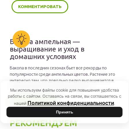
Бакопа ампельная —
выращивание и уход в
домашних условиях
Бакопа в последних сезонах бьет все рекорды по
популярности среди ампельных цветов. Растение это
интересно тем, что довольно редко выращивается в
открытом грунте, в основном в горшках.
Мы используем файлы cookie для повышения удобства
работы с сайтом. Оставаясь на связи, вы соглашаетесь с
ЧИТАТЬ ДАЛЕЕ
Политикой конфиденциальности
нашей
.
Принять
РЕКОМЕНДУЕМ