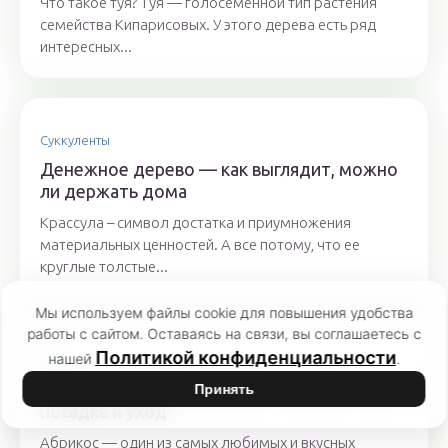
Что такое туя? Туя — голосеменной тип растения
семейства Кипарисовых. У этого дерева есть ряд
интересных...
Суккуленты
Денежное дерево — как выглядит, можно
ли держать дома
Крассула – символ достатка и приумножения
материальных ценностей. А все потому, что ее
круглые толстые...
Мы используем файлы cookie для повышения удобства
работы с сайтом. Оставаясь на связи, вы соглашаетесь с
Политикой конфиденциальности
нашей
.
Сад
Абрикос Триумф северный: описание сорта,
Принять
посадка и уход
Абрикос — один из самых любимых и вкусных