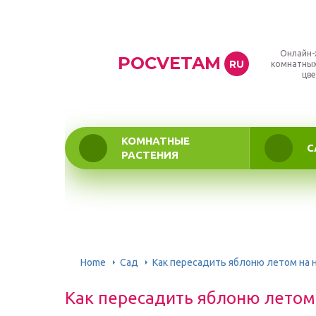
Онлайн-
POCVETAM
RU
комнатных
цве
КОМНАТНЫЕ
С
РАСТЕНИЯ
Home
Сад
Как пересадить яблоню летом на 
Как пересадить яблоню летом