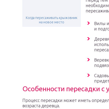
Перед тем 
необходимо
пересажива
Когда пересаживать крыжовник
на новое место
Вилы и
и подг
Деревя
исполь
переса
Веревк
подвяз
Садовы
придет
Особенности пересадки с 
Процесс пересадки может иметь определ
возраста деревца.