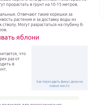
гут прорастать в грунт на 10-15 метров.
альные. Отвечают такие корешки за
ивость растения и за доставку воды из
к стволу. Могут разрастаться на глубину 8-
ров.
ивать яблони
читается, что
рех раз от
одить в
унт.
Как пересадить фикус дома на
новое место
 подходят для пересаживания