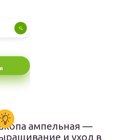
Я
акопа ампельная —
ыращивание и уход в