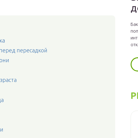
д
Бак
поп
инт
ка
отк
 перед пересадкой
лони
зраста
Р
ца
ни