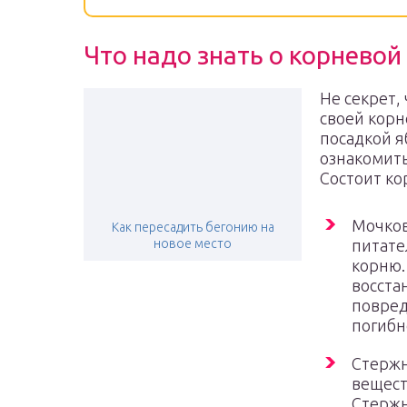
Что надо знать о корневой
Не секрет,
своей корн
посадкой я
ознакомить
Состоит ко
Мочков
Как пересадить бегонию на
новое место
питате
корню.
восста
повред
погибн
Стержн
вещест
Стержн