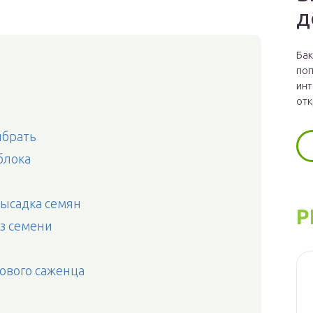
д
Бак
поп
инт
отк
ыбрать
блока
высадка семян
Р
з семени
тового саженца