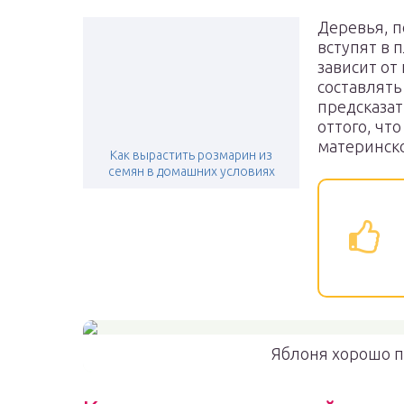
Деревья, п
вступят в 
зависит от
составлять 
предсказа
оттого, чт
материнско
Как вырастить розмарин из
семян в домашних условиях
Яблоня хорошо п