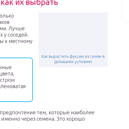
 как их выбрать
только
аков
ми. Лучше
х у соседей.
ны к местному
Как вырастить фуксию из семян в
домашних условиях
очные
цвета,
остром
еленоватая
ь предпочтение тем, которые наиболее
 именно через семена. Это хорошо