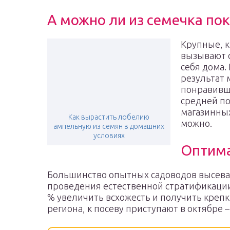
А можно ли из семечка по
Крупные, к
вызывают о
себя дома.
результат 
понравивши
средней по
магазинных
Как вырастить лобелию
можно.
ампельную из семян в домашних
условиях
Оптима
Большинство опытных садоводов высева
проведения естественной стратификации 
% увеличить всхожесть и получить крепк
региона, к посеву приступают в октябре –