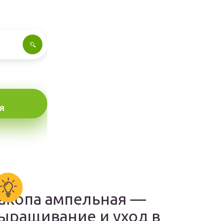
Я
акопа ампельная —
ыращивание и уход в