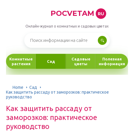
POCVETAM
RU
Онлайн-журнал о комнатных и садовых цветах
Комнатные
Садовые
Полезная
Сад
растения
цветы
информация
Home
Сад
Как защитить рассаду от заморозков: практическое
руководство
Как защитить рассаду от
заморозков: практическое
руководство