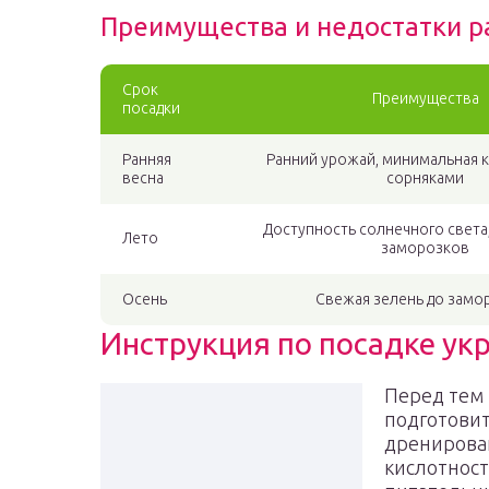
Преимущества и недостатки р
Срок
Преимущества
посадки
Ранняя
Ранний урожай, минимальная к
весна
сорняками
Доступность солнечного света
Лето
заморозков
Осень
Свежая зелень до замо
Инструкция по посадке ук
Перед тем 
подготовит
дренирова
кислотност