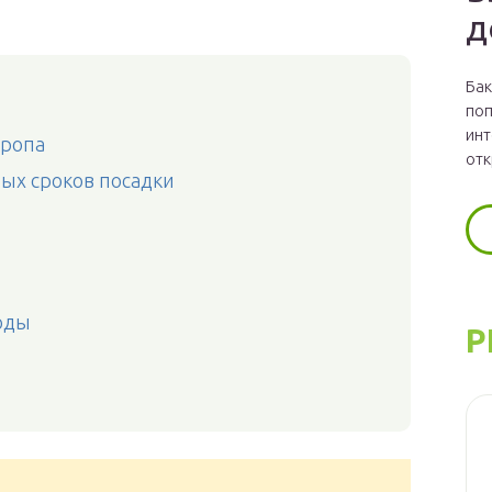
д
Бак
поп
инт
кропа
отк
ых сроков посадки
оды
Р