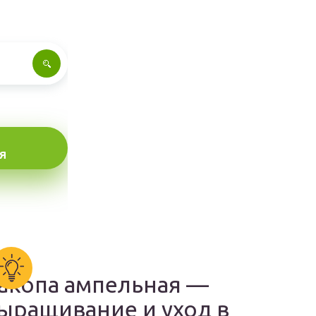
Я
акопа ампельная —
ыращивание и уход в