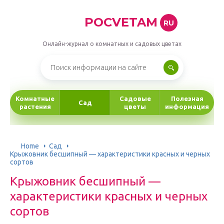
POCVETAM
RU
Онлайн-журнал о комнатных и садовых цветах
Комнатные
Садовые
Полезная
Сад
растения
цветы
информация
Home
Сад
Крыжовник бесшипный — характеристики красных и черных
сортов
Крыжовник бесшипный —
характеристики красных и черных
сортов