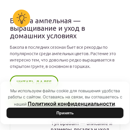
Бакопа ампельная —
выращивание и уход в
домашних условиях
Бакопа в последних сезонах бьет все рекорды по
популярности среди ампельных цветов. Растение это
интересно тем, что довольно редко выращивается в
открытом грунте, в основном в горшках.
ЧИТАТЬ ДАЛЕЕ
Мы используем файлы cookie для повышения удобства
работы с сайтом. Оставаясь на связи, вы соглашаетесь с
РЕКОМЕНДУЕМ
Политикой конфиденциальности
нашей
.
Принять
Туя Брабант — описание и
размеры, посадка и уход