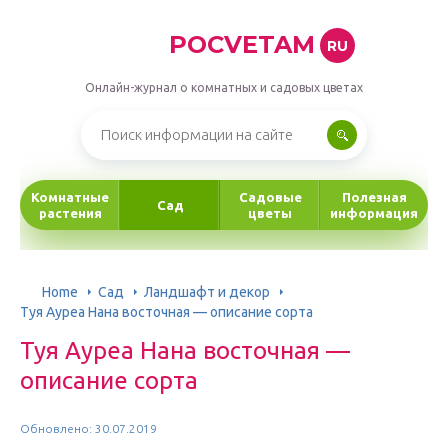
POCVETAM
RU
Онлайн-журнал о комнатных и садовых цветах
Комнатные
Садовые
Полезная
Сад
растения
цветы
информация
Home
Сад
Ландшафт и декор
Туя Ауреа Нана восточная — описание сорта
Туя Ауреа Нана восточная —
описание сорта
Обновлено: 30.07.2019