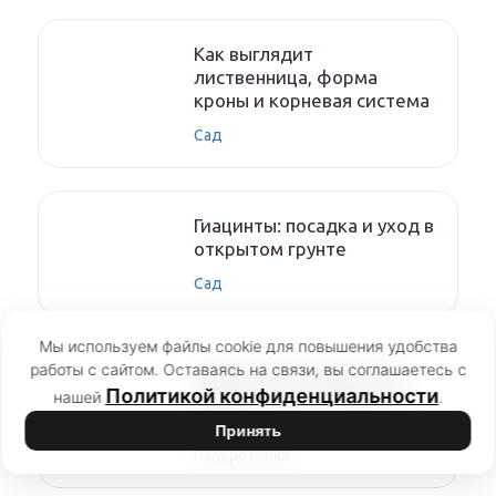
Как выглядит
лиственница, форма
кроны и корневая система
Сад
Гиацинты: посадка и уход в
открытом грунте
Сад
Мы используем файлы cookie для повышения удобства
работы с сайтом. Оставаясь на связи, вы соглашаетесь с
Съедобный папоротник
Политикой конфиденциальности
орляк — как выглядит и
нашей
.
где растет
Принять
Папоротники