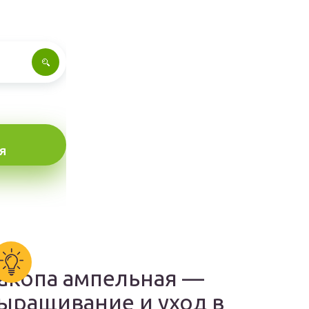
Я
акопа ампельная —
ыращивание и уход в