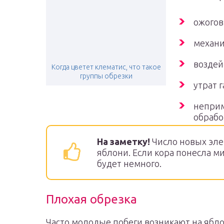
ожогов
механи
воздей
Когда цветет клематис, что такое
группы обрезки
утрат 
неприм
обрабо
На заметку!
Число новых эле
яблони. Если кора понесла 
будет немного.
Плохая обрезка
Часто молодые побеги возникают на ябл