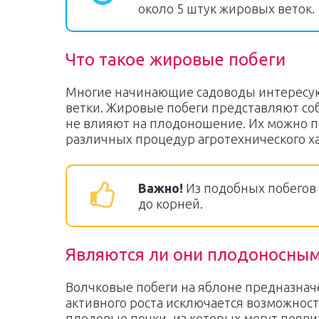
около 5 штук жировых веток.
Что такое жировые побеги
Многие начинающие садоводы интересую
ветки. Жировые побеги представляют со
не влияют на плодоношение. Их можно п
различных процедур агротехнического х
Важно!
Из подобных побегов 
до корней.
Являются ли они плодоносны
Волчковые побеги на яблоне предназначе
активного роста исключается возможнос
плодовые почки, из которых могут появи