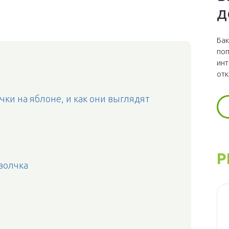
д
Бак
поп
инт
отк
чки на яблоне, и как они выглядят
Р
волчка
е