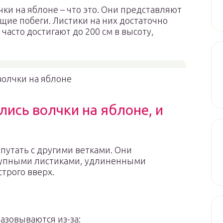
и на яблоне – что это. Они представляют
ие побеги. Листики на них достаточно
часто достигают до 200 см в высоту,
волчки на яблоне
лись волчки на яблоне, и
утать с другими ветками. Они
рупными листиками, удлиненными
трого вверх.
азовываются из-за: