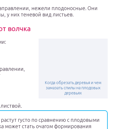
направлении, нежели плодоносные. Они
, у них теневой вид листьев.
от волчка
ми:
правлении,
т
Когда обрезать деревья и чем
замазать спилы на плодовых
деревьях
 листвой.
растут густо по сравнению с плодовыми
ка может стать очагом формирования