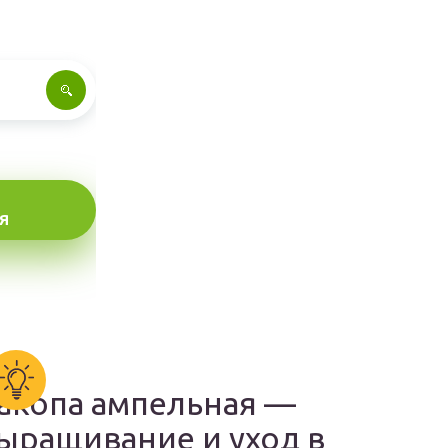
Я
акопа ампельная —
ыращивание и уход в