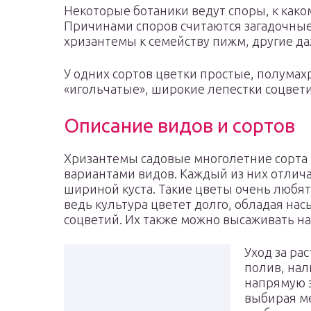
Некоторые ботаники ведут споры, к како
Причинами споров считаются загадочные 
хризантемы к семейству пижм, другие д
У одних сортов цветки простые, полумахр
«игольчатые», широкие лепестки соцветий
Описание видов и сортов
Хризантемы садовые многолетние сорт
вариантами видов. Каждый из них отлич
шириной куста. Такие цветы очень любя
ведь культура цветет долго, обладая н
соцветий. Их также можно высаживать на
Уход за ра
полив, нал
напрямую з
выбирая ме