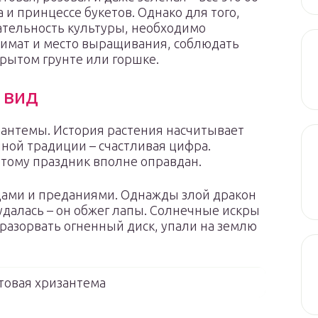
и принцессе букетов. Однако для того,
ательность культуры, необходимо
лимат и место выращивания, соблюдать
крытом грунте или горшке.
 вид
зантемы. История растения насчитывает
чной традиции – счастливая цифра.
этому праздник вполне оправдан.
дами и преданиями. Однажды злой дракон
 удалась – он обжег лапы. Солнечные искры
 разорвать огненный диск, упали на землю
товая хризантема