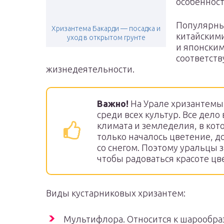
особенност
Популярны
Хризантема Бакарди — посадка и
китайскими
уход в открытом грунте
и японским
соответств
жизнедеятельности.
Важно!
На Урале хризантемы
среди всех культур. Все дело 
климата и земледелия, в кото
только началось цветение, д
со снегом. Поэтому уральцы 
чтобы радоваться красоте цв
Виды кустарниковых хризантем:
Мультифлора. Относится к шарообра