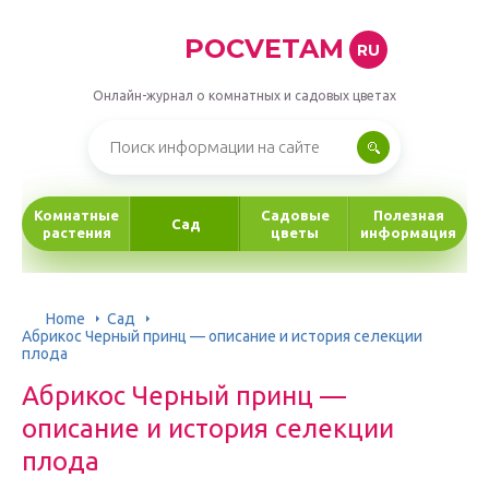
POCVETAM
RU
Онлайн-журнал о комнатных и садовых цветах
Комнатные
Садовые
Полезная
Сад
растения
цветы
информация
Home
Сад
Абрикос Черный принц — описание и история селекции
плода
Абрикос Черный принц —
описание и история селекции
плода