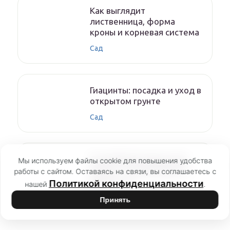
Как выглядит
лиственница, форма
кроны и корневая система
Сад
Гиацинты: посадка и уход в
открытом грунте
Сад
Съедобный папоротник
Мы используем файлы cookie для повышения удобства
орляк — как выглядит и
работы с сайтом. Оставаясь на связи, вы соглашаетесь с
где растет
Политикой конфиденциальности
нашей
.
Папоротники
Принять