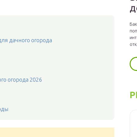
д
Бак
поп
инт
ля дачного огорода
отк
го огорода 2026
Р
оды