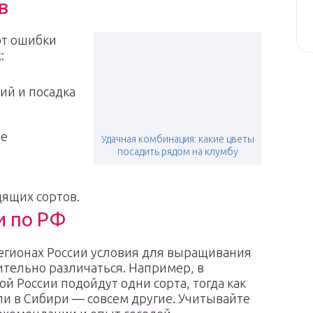
в
т ошибки
:
ий и посадка
ее
Удачная комбинация: какие цветы
посадить рядом на клумбу
дящих сортов.
и по РФ
егионах России условия для выращивания
ительно различаться. Например, в
й России подойдут одни сорта, тогда как
ли в Сибири — совсем другие. Учитывайте