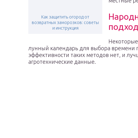
местные ре
Народн
Как защитить огород от
возвратных заморозков: советы
подхо
и инструкция
Некоторые
лунный календарь для выбора времени п
эффективности таких методов нет, и лу
агротехнические данные.