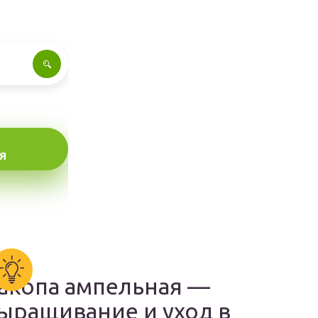
Я
акопа ампельная —
ыращивание и уход в