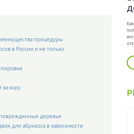
д
Бак
поп
инт
 преимущества процедуры
отк
сов в России и не только
улировки
 за кору
Р
 поврежденные деревья
воя для абрикоса в зависимости