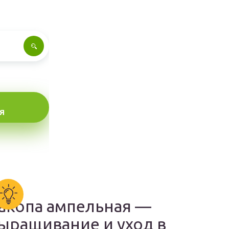
Я
акопа ампельная —
ыращивание и уход в