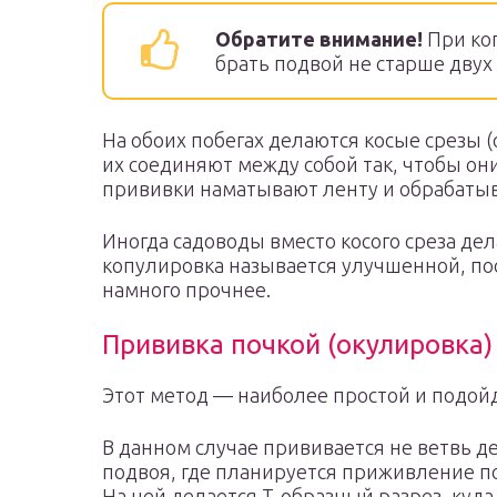
Обратите внимание!
При ко
брать подвой не старше двух 
На обоих побегах делаются косые срезы (
их соединяют между собой так, чтобы они
прививки наматывают ленту и обрабаты
Иногда садоводы вместо косого среза де
копулировка называется улучшенной, по
намного прочнее.
Прививка почкой (окулировка)
Этот метод — наиболее простой и подой
В данном случае прививается не ветвь дер
подвоя, где планируется приживление по
На ней делается Т-образный разрез, куд