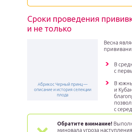
Сроки проведения прививк
и не только
Весна явл
прививани
В сред
с перв
В южны
Абрикос Черный принц —
и Куба
описание и история селекции
плода
благоп
позвол
с сере
Обратите внимание!
Выполн
миновала угроза наступления