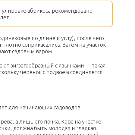
пулировке абрикоса рекомендовано
лет.
одинаковые по длине и углу), после чего
 плотно соприкасались. Затем на участок
вают садовым варом.
лают зигзагообразный с язычками — такая
скольку черенок с подвоем соединяется
дет для начинающих садоводов.
ева, а лишь его почка. Кора на участке
чки, должна быть молодая и гладкая.
а вставляется заранее подготовленный