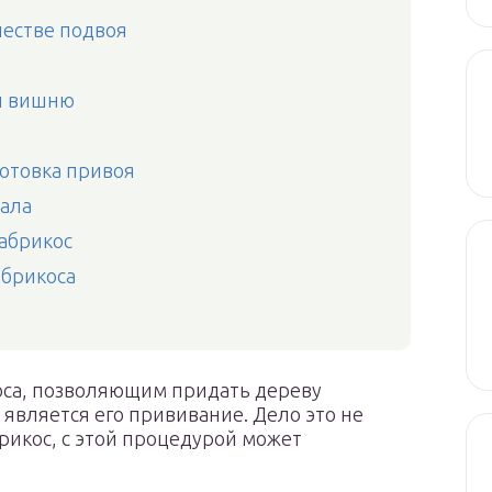
честве подвоя
и вишню
готовка привоя
иала
 абрикос
брикоса
са, позволяющим придать дереву
является его прививание. Дело это не
брикос, с этой процедурой может