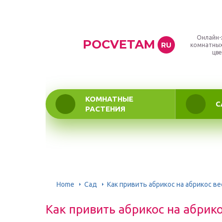
Онлайн-
POCVETAM
RU
комнатных
цве
КОМНАТНЫЕ
С
РАСТЕНИЯ
Home
Сад
Как привить абрикос на абрикос в
Как привить абрикос на абри