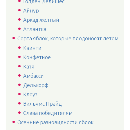
Голден Делишес
Айнур
Аркад желтый
Атлантка
Сорта яблок, которые плодоносят летом
Квинти
Конфетное
Катя
Амбасси
Делькорф
Клоуз
Вильямс Прайд
Слава победителям
Осенние разновидности яблок