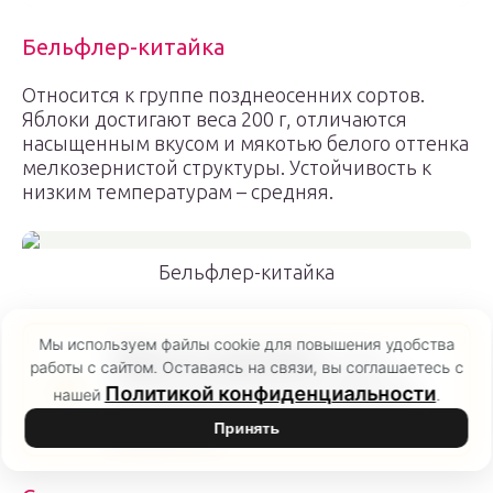
Бельфлер-китайка
Относится к группе позднеосенних сортов.
Яблоки достигают веса 200 г, отличаются
насыщенным вкусом и мякотью белого оттенка
мелкозернистой структуры. Устойчивость к
низким температурам – средняя.
Бельфлер-китайка
Мы используем файлы cookie для повышения удобства
Обратите внимание!
У сорта
работы с сайтом. Оставаясь на связи, вы соглашаетесь с
низкие показатели урожайности,
Политикой конфиденциальности
нашей
.
что особенно заметно в средней
Принять
полосе РФ.