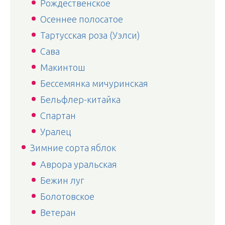
Рождественское
Осеннее полосатое
Тартусская роза (Уэлси)
Сава
Макинтош
Бессемянка мичуринская
Бельфлер-китайка
Спартан
Уралец
Зимние сорта яблок
Аврора уральская
Бежин луг
Болотовское
Ветеран