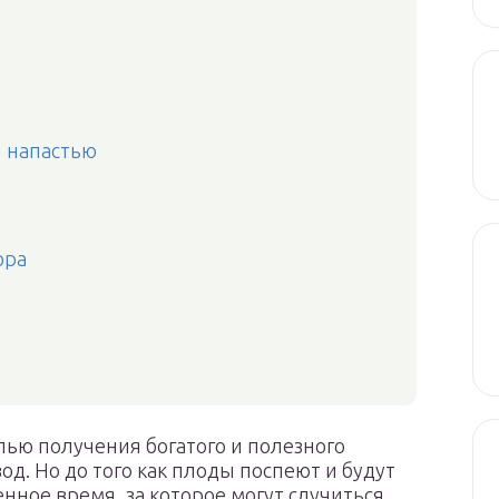
 напастью
ора
ью получения богатого и полезного
д. Но до того как плоды поспеют и будут
нное время, за которое могут случиться