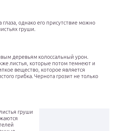
а глаза, однако его присутствие можно
листьях груши.
евым деревьям колоссальный урон.
кже листья, которые потом темнеют и
ипкое вещество, которое является
того грибка. Чернота грозит не только
 листья груши
ажаются
ителей