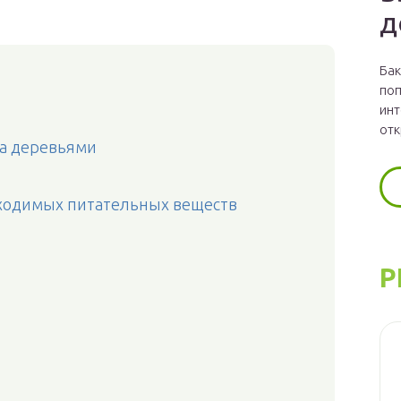
д
Бак
поп
инт
отк
за деревьями
бходимых питательных веществ
Р