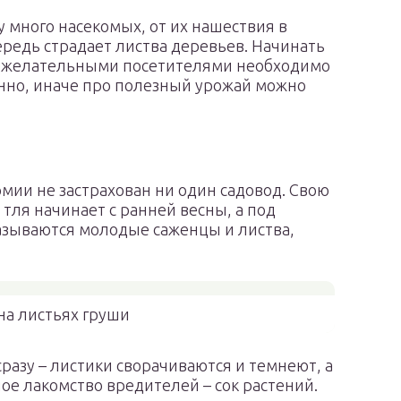
ду много насекомых, от их нашествия в
редь страдает листва деревьев. Начинать
нежелательными посетителями необходимо
нно, иначе про полезный урожай можно
рмии не застрахован ни один садовод. Свою
 тля начинает с ранней весны, а под
азываются молодые саженцы и листва,
на листьях груши
азу – листики сворачиваются и темнеют, а
е лакомство вредителей – сок растений.