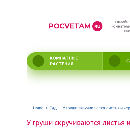
Онлайн-
POCVETAM
RU
комнатных
цве
КОМНАТНЫЕ
С
РАСТЕНИЯ
Home
Сад
У груши скручиваются листья и че
У груши скручиваются листья 