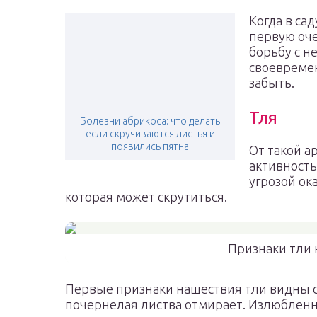
Когда в са
первую оче
борьбу с 
своевреме
забыть.
Тля
Болезни абрикоса: что делать
если скручиваются листья и
появились пятна
От такой а
активность
угрозой ок
которая может скрутиться.
Признаки тли 
Первые признаки нашествия тли видны ср
почернелая листва отмирает. Излюбленно