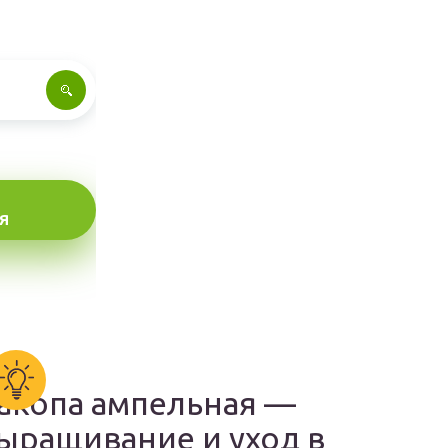
Я
акопа ампельная —
ыращивание и уход в