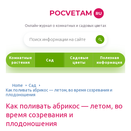
POCVETAM
RU
Онлайн-журнал о комнатных и садовых цветах
Комнатные
Садовые
Полезная
Сад
растения
цветы
информация
Home
Сад
Как поливать абрикос — летом, во время созревания и
плодоношения
Как поливать абрикос — летом, во
время созревания и
плодоношения