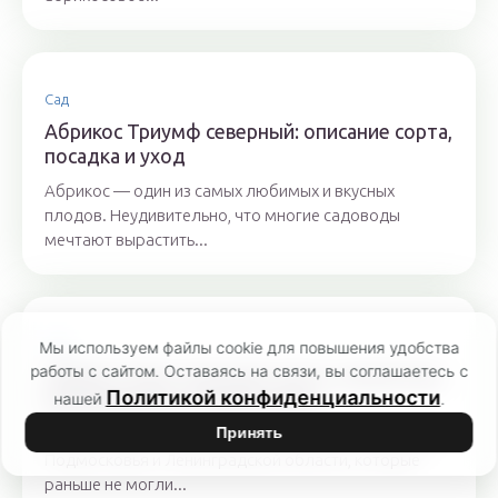
Сад
Абрикос Триумф северный: описание сорта,
посадка и уход
Абрикос — один из самых любимых и вкусных
плодов. Неудивительно, что многие садоводы
мечтают вырастить...
Сад
Мы используем файлы cookie для повышения удобства
работы с сайтом. Оставаясь на связи, вы соглашаетесь с
Абрикос Лель: описание сорта, опылители,
Политикой конфиденциальности
выращивание в Подмосковье
нашей
.
Принять
Абрикос Лель — настоящая находка для садоводов
Подмосковья и Ленинградской области, которые
раньше не могли...