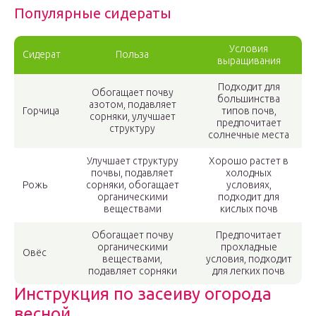
Популярные сидераты
Условия
Сидерат
Польза
выращивания
Подходит для
Обогащает почву
большинства
азотом, подавляет
Горчица
типов почв,
сорняки, улучшает
предпочитает
структуру
солнечные места
Улучшает структуру
Хорошо растет в
почвы, подавляет
холодных
Рожь
сорняки, обогащает
условиях,
органическими
подходит для
веществами
кислых почв
Обогащает почву
Предпочитает
органическими
прохладные
Овёс
веществами,
условия, подходит
подавляет сорняки
для легких почв
Инструкция по засеиву огорода
весной