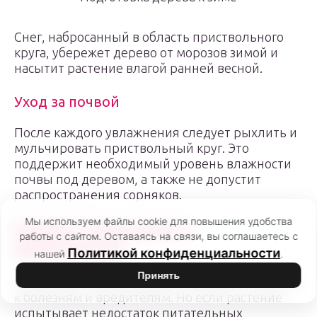
Снег, набросанный в область приствольного
круга, убережет дерево от морозов зимой и
насытит растение влагой ранней весной.
Уход за почвой
После каждого увлажнения следует рыхлить и
мульчировать приствольный круг. Это
поддержит необходимый уровень влажности
почвы под деревом, а также не допустит
распространения сорняков.
Мы используем файлы cookie для повышения удобства
Борьба с болезнями и
работы с сайтом. Оставаясь на связи, вы соглашаетесь с
вредителями
Политикой конфиденциальности
нашей
.
Принять
Слива сорта Ренклод демонстрирует стойкость
к болезням и вредителям. Но если растение
испытывает недостаток питательных