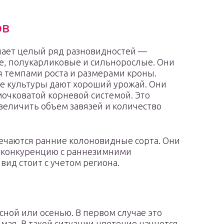
ов
чает целый ряд разновидностей —
е, полукарликовые и сильнорослые. Они
 темпами роста и размерами кроны.
е культуры дают хороший урожай. Они
очковатой корневой системой. Это
величить объем завязей и количество
ечаются ранние колоновидные сорта. Они
в конкуренцию с раннезимними
ид стоит с учетом региона.
ной или осенью. В первом случае это
мая. В такой ситуации цветение начнется