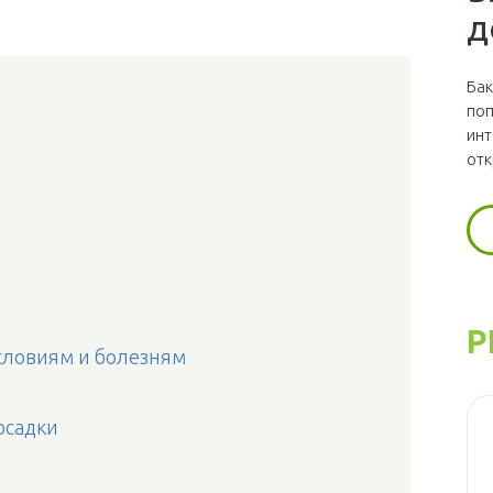
д
Бак
поп
инт
отк
Р
словиям и болезням
осадки