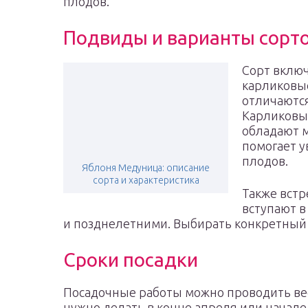
плодов.
Подвиды и варианты сорт
Сорт вклю
карликовы
отличаются
Карликовы
обладают м
помогает у
плодов.
Яблоня Медуница: описание
сорта и характеристика
Также встр
вступают 
и позднелетними. Выбирать конкретный в
Сроки посадки
Посадочные работы можно проводить вес
нужно делать в конце апреля или начале 