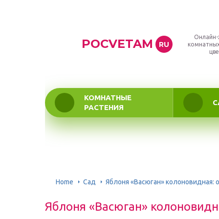
Онлайн-
POCVETAM
RU
комнатных
цве
КОМНАТНЫЕ
С
РАСТЕНИЯ
Home
Сад
Яблоня «Васюган» колоновидная: 
Яблоня «Васюган» колоновидна