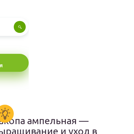
Я
акопа ампельная —
ыращивание и уход в