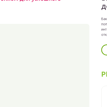
д
Бак
поп
инт
отк
Р