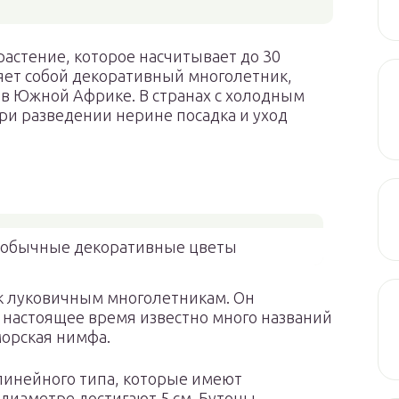
астение, которое насчитывает до 30
ляет собой декоративный многолетник,
 в Южной Африке. В странах с холодным
ри разведении нерине посадка и уход
еобычные декоративные цветы
к луковичным многолетникам. Он
 настоящее время известно много названий
морская нимфа.
линейного типа, которые имеют
диаметре достигают 5 см. Бутоны