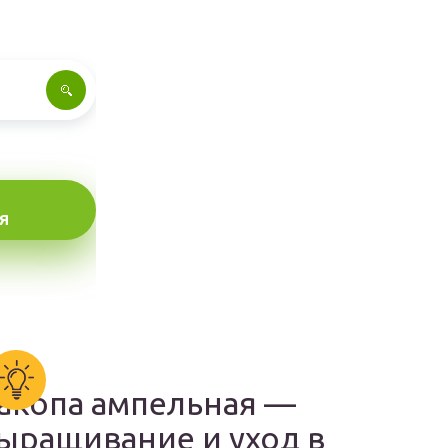
Я
акопа ампельная —
ыращивание и уход в