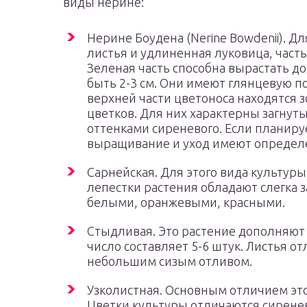
виды нерине:
Нерине Боудена (Nerine Bowdenii). 
листья и удлиненная луковица, част
Зеленая часть способна вырастать до
быть 2-3 см. Они имеют глянцевую 
верхней части цветоноса находятся 
цветков. Для них характерны загнут
оттенками сиреневого. Если планиру
выращивание и уход имеют определ
Сарнейская. Для этого вида культур
лепестки растения обладают слегка
белыми, оранжевыми, красными.
Стыдливая. Это растение дополняют 
число составляет 5-6 штук. Листья 
небольшим сизым отливом.
Узколистная. Основным отличием это
Цветки культуры отличаются сирене