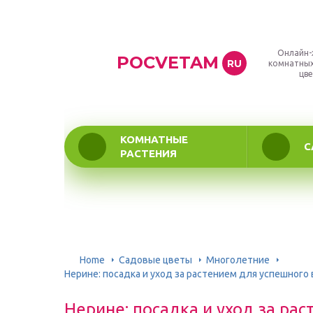
Онлайн-
POCVETAM
RU
комнатных
цве
КОМНАТНЫЕ
С
РАСТЕНИЯ
Home
Садовые цветы
Многолетние
Нерине: посадка и уход за растением для успешног
Нерине: посадка и уход за ра