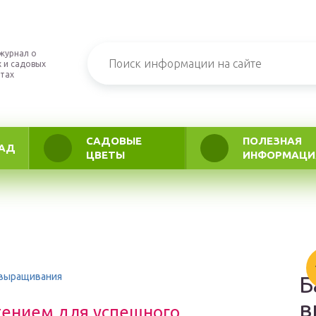
журнал о
 и садовых
тах
САДОВЫЕ
ПОЛЕЗНАЯ
АД
ЦВЕТЫ
ИНФОРМАЦИ
о выращивания
Б
в
стением для успешного