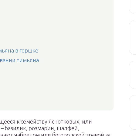
ьяна в горшке
вании тимьяна
щееся к семейству Яснотковых, или
 – базилик, розмарин, шалфей,
ывают чабрецом или богородской травой за