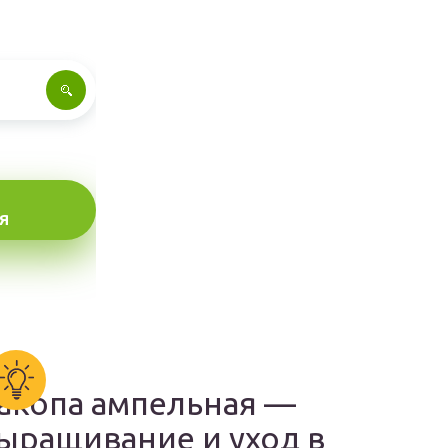
Я
акопа ампельная —
ыращивание и уход в