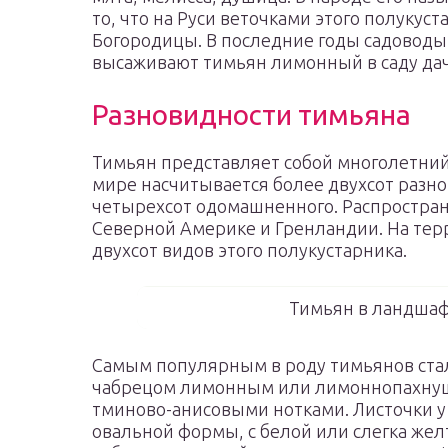
то, что на Руси веточками этого полуку
Богородицы. В последние годы садоводы 
высаживают тимьян лимонный в саду дач
Разновидности тимьяна
Тимьян представляет собой многолетний
мире насчитывается более двухсот разн
четырехсот одомашненного. Распростран
Северной Америке и Гренландии. На тер
двухсот видов этого полукустарника.
Тимьян в ландшаф
Самым популярным в роду тимьянов стал 
чабрецом лимонным или лимоннопахнущи
тминово-анисовыми нотками. Листочки у
овальной формы, с белой или слегка желт