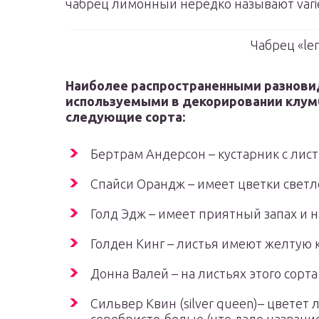
чабрец лимонный нередко называют varie
Чабрец «le
Наиболее распространенными разнови
используемыми в декорировании клумб
следующие сорта:
Бертрам Андерсон – кустарник с лист
Спайси Орандж – имеет цветки светл
Голд Эдж – имеет приятный запах и 
Голден Кинг – листья имеют желтую 
Донна Валей – на листьях этого сор
Сильвер Квин (silver queen)– цветет