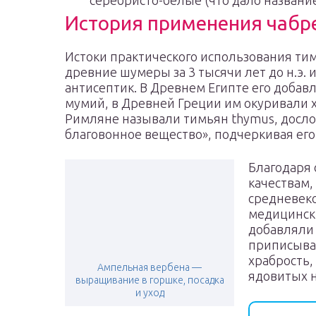
серебристо-белые (что дало название
История применения чабр
Истоки практического использования тим
древние шумеры за 3 тысячи лет до н.э.
антисептик. В Древнем Египте его доба
мумий, в Древней Греции им окуривали 
Римляне называли тимьян thymus, досл
благовонное вещество», подчеркивая ег
Благодаря
качествам,
средневеко
медицински
добавляли 
приписыва
храбрость,
Ампельная вербена —
ядовитых 
выращивание в горшке, посадка
и уход