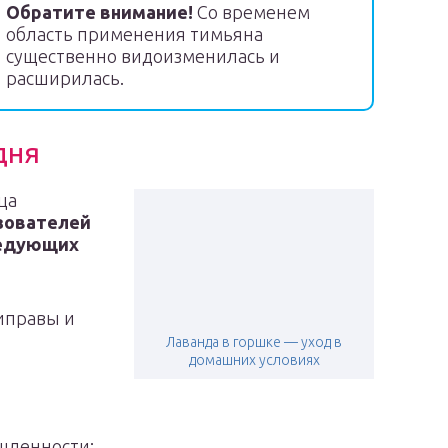
Обратите внимание!
Со временем
область применения тимьяна
существенно видоизменилась и
расширилась.
дня
ца
зователей
ледующих
риправы и
Лаванда в горшке — уход в
домашних условиях
шленности;