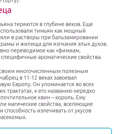
 сорту).
еца
ьяна теряются в глубине веков. Еще
 использовали тимьян как мощный
вляли в растворы при бальзамировании
храмы и жилища для изгнания злых духов.
овно переводимое как «фимиам,
о специфичные ароматические свойства.
 своим многочисленным полезным
 чабрец в 11-12 веках завоевал
вую Европу. Он упоминается во всех
х трактатах, к его названию нередко
почтительное квин – король. Ему
ли магические свойства, вселяющие
 и способность излечивать от укусов
насекомых.