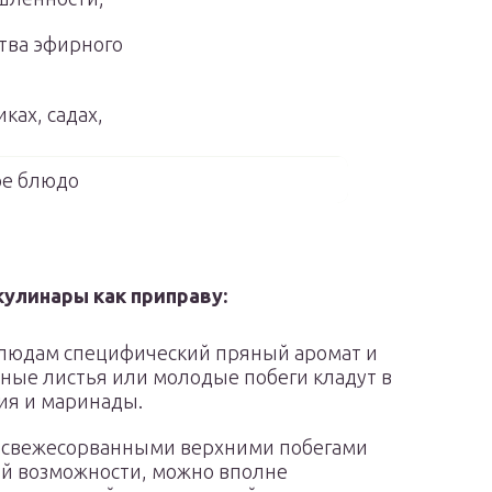
ства эфирного
ках, садах,
е блюдо
улинары как приправу:
блюдам специфический пряный аромат и
ные листья или молодые побеги кладут в
ия и маринады.
о свежесорванными верхними побегами
кой возможности, можно вполне