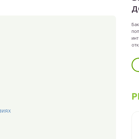
д
Бак
поп
инт
отк
Р
виях