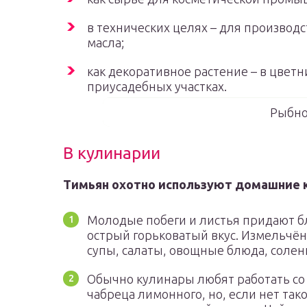
в технических целях – для производ
масла;
как декоративное растение – в цветни
приусадебных участках.
Рыбно
В кулинарии
Тимьян охотно используют домашние к
Молодые побеги и листья придают 
острый горьковатый вкус. Измельчён
супы, салаты, овощные блюда, солен
Обычно кулинары любят работать с
чабреца лимонного, но, если нет та