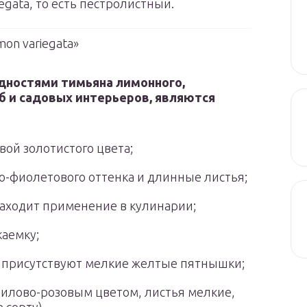
gata, то есть пестролистный.
mon variegatа»
дностями тимьяна лимонного,
 и садовых интерьеров, являются
вой золотистого цвета;
о-фиолетового оттенка и длинные листья;
находит применение в кулинарии;
каемку;
та присутствуют мелкие желтые пятнышки;
 лилово-розовым цветом, листья мелкие,