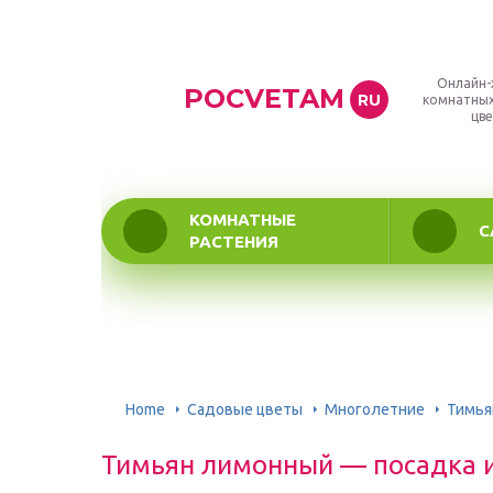
Онлайн-
POCVETAM
RU
комнатных
цве
КОМНАТНЫЕ
С
РАСТЕНИЯ
Home
Садовые цветы
Многолетние
Тимья
Тимьян лимонный — посадка и